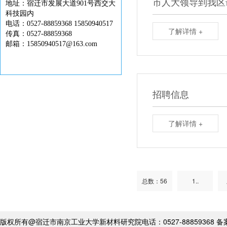
市人大领导到我区
地址：宿迁市发展大道901号西交大
科技园内
电话：0527-88859368 15850940517
了解详情 +
传真：0527-88859368
邮箱：15850940517@163.com
招聘信息
了解详情 +
总数：56
1..
版权所有@宿迁市南京工业大学新材料研究院电话：0527-88859368
备案